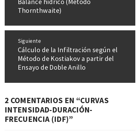
Balance hídrico (Método
Entrada
entradas
anterior:
Thornthwaite)
Siguiente
Cálculo de la Infiltración según el
Entrada
siguiente:
Método de Kostiakov a partir del
Ensayo de Doble Anillo
2 COMENTARIOS EN “
CURVAS
INTENSIDAD-DURACIÓN-
FRECUENCIA (IDF)
”