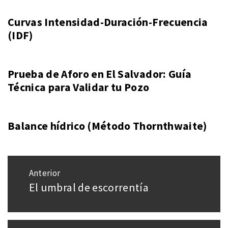
Curvas Intensidad-Duración-Frecuencia
(IDF)
Prueba de Aforo en El Salvador: Guía
Técnica para Validar tu Pozo
Balance hídrico (Método Thornthwaite)
Navegación
Anterior
de
El umbral de escorrentía
Entrada
entradas
anterior: