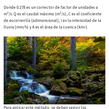
Donde 0.278 es un corrector de factor de unidades a
3
3
m
/s. Q es el caudal máximo (m
/s), C es el coeficiente
de escorrentía (adimensional), I es la intensidad de la
lluvia (mm/h) y A es el área de la cuenca (km
).
2
Para aplicar este método, se deben seguir los