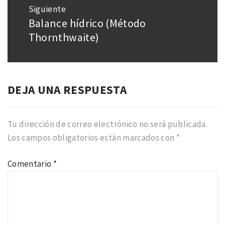
Siguiente
Balance hídrico (Método
Entrada
siguiente:
Thornthwaite)
DEJA UNA RESPUESTA
Tu dirección de correo electrónico no será publicada.
Los campos obligatorios están marcados con
*
Comentario
*