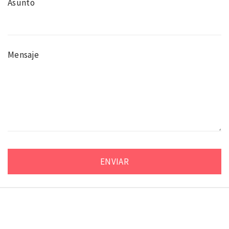
Asunto
Mensaje
Alternative:
Copyright © Geogarnet 2026
Tema:
Minimal Lite
por
Thememattic