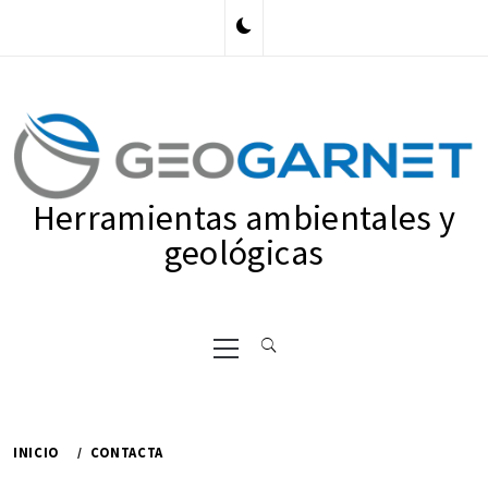
Ir
al
contenido
Herramientas ambientales y
geológicas
Menú
principal
INICIO
CONTACTA