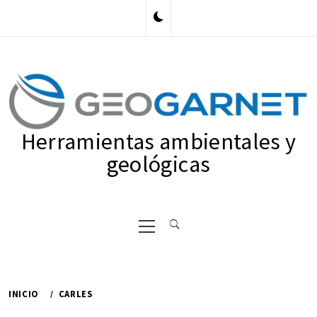
Ir
al
contenido
Herramientas ambientales y
geológicas
Menú
principal
INICIO
CARLES